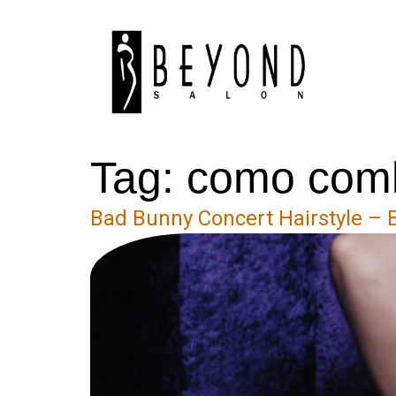
content
Tag:
como comba
Bad Bunny Concert Hairstyle – B