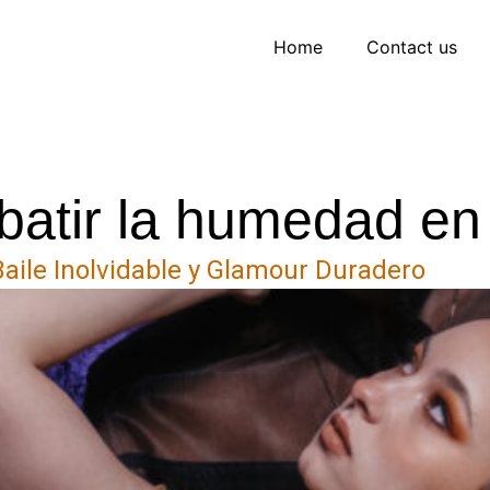
Home
Contact us
tir la humedad en e
aile Inolvidable y Glamour Duradero