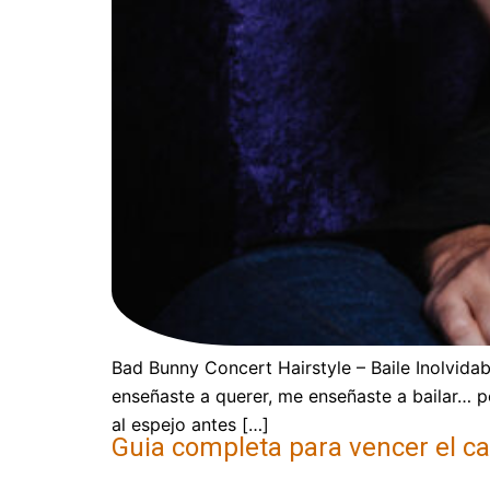
Bad Bunny Concert Hairstyle – Baile Inolvid
enseñaste a querer, me enseñaste a bailar… p
al espejo antes […]
Guia completa para vencer el ca